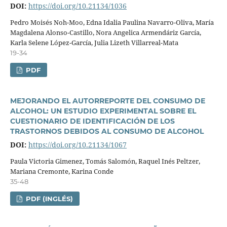
DOI:
https://doi.org/10.21134/1036
Pedro Moisés Noh-Moo, Edna Idalia Paulina Navarro-Oliva, Marí­a
Magdalena Alonso-Castillo, Nora Angelica Armendáriz Garcí­a,
Karla Selene López-Garcí­a, Julia Lizeth Villarreal-Mata
19-34
PDF
MEJORANDO EL AUTORREPORTE DEL CONSUMO DE
ALCOHOL: UN ESTUDIO EXPERIMENTAL SOBRE EL
CUESTIONARIO DE IDENTIFICACIÓN DE LOS
TRASTORNOS DEBIDOS AL CONSUMO DE ALCOHOL
DOI:
https://doi.org/10.21134/1067
Paula Victoria Gimenez, Tomás Salomón, Raquel Inés Peltzer,
Mariana Cremonte, Karina Conde
35-48
PDF (INGLÉS)