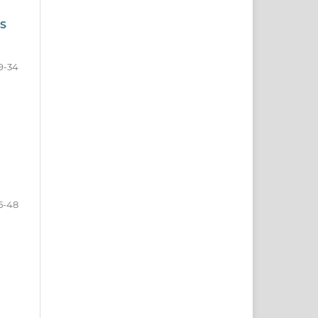
S
9-34
5-48