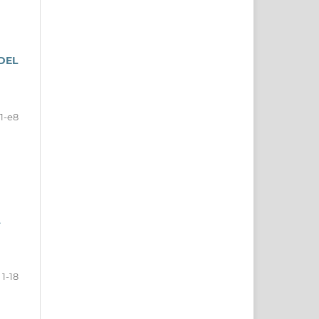
DEL
1-e8
A
1-18