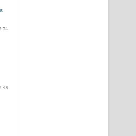
S
9-34
5-48