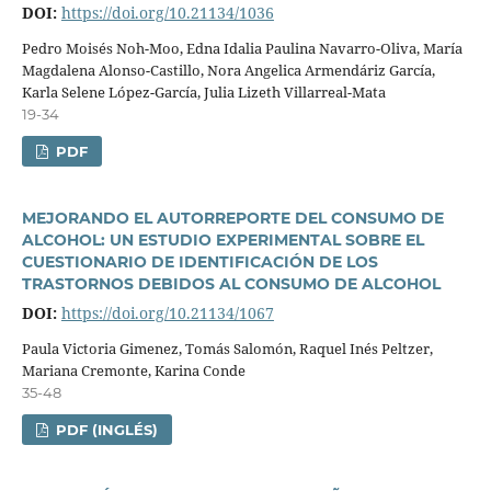
DOI:
https://doi.org/10.21134/1036
Pedro Moisés Noh-Moo, Edna Idalia Paulina Navarro-Oliva, Marí­a
Magdalena Alonso-Castillo, Nora Angelica Armendáriz Garcí­a,
Karla Selene López-Garcí­a, Julia Lizeth Villarreal-Mata
19-34
PDF
MEJORANDO EL AUTORREPORTE DEL CONSUMO DE
ALCOHOL: UN ESTUDIO EXPERIMENTAL SOBRE EL
CUESTIONARIO DE IDENTIFICACIÓN DE LOS
TRASTORNOS DEBIDOS AL CONSUMO DE ALCOHOL
DOI:
https://doi.org/10.21134/1067
Paula Victoria Gimenez, Tomás Salomón, Raquel Inés Peltzer,
Mariana Cremonte, Karina Conde
35-48
PDF (INGLÉS)