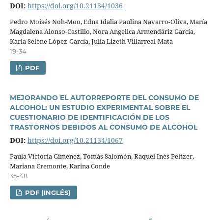
DOI:
https://doi.org/10.21134/1036
Pedro Moisés Noh-Moo, Edna Idalia Paulina Navarro-Oliva, Marí­a
Magdalena Alonso-Castillo, Nora Angelica Armendáriz Garcí­a,
Karla Selene López-Garcí­a, Julia Lizeth Villarreal-Mata
19-34
PDF
MEJORANDO EL AUTORREPORTE DEL CONSUMO DE
ALCOHOL: UN ESTUDIO EXPERIMENTAL SOBRE EL
CUESTIONARIO DE IDENTIFICACIÓN DE LOS
TRASTORNOS DEBIDOS AL CONSUMO DE ALCOHOL
DOI:
https://doi.org/10.21134/1067
Paula Victoria Gimenez, Tomás Salomón, Raquel Inés Peltzer,
Mariana Cremonte, Karina Conde
35-48
PDF (INGLÉS)