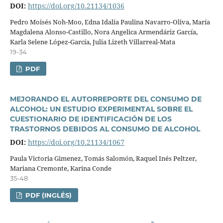
DOI:
https://doi.org/10.21134/1036
Pedro Moisés Noh-Moo, Edna Idalia Paulina Navarro-Oliva, Marí­a
Magdalena Alonso-Castillo, Nora Angelica Armendáriz Garcí­a,
Karla Selene López-Garcí­a, Julia Lizeth Villarreal-Mata
19-34
PDF
MEJORANDO EL AUTORREPORTE DEL CONSUMO DE
ALCOHOL: UN ESTUDIO EXPERIMENTAL SOBRE EL
CUESTIONARIO DE IDENTIFICACIÓN DE LOS
TRASTORNOS DEBIDOS AL CONSUMO DE ALCOHOL
DOI:
https://doi.org/10.21134/1067
Paula Victoria Gimenez, Tomás Salomón, Raquel Inés Peltzer,
Mariana Cremonte, Karina Conde
35-48
PDF (INGLÉS)