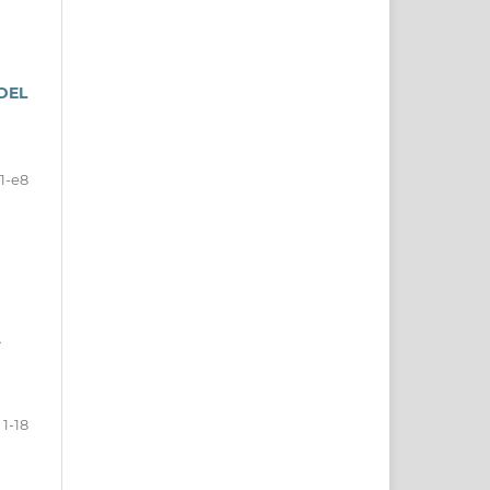
DEL
1-e8
A
1-18