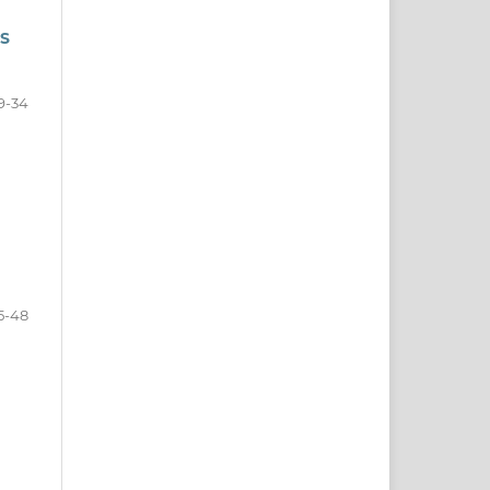
S
9-34
5-48