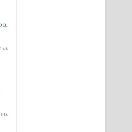
DEL
1-e8
A
1-18