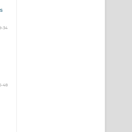
S
9-34
5-48