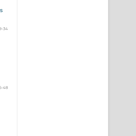
S
9-34
5-48