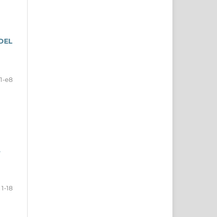
DEL
1-e8
A
1-18