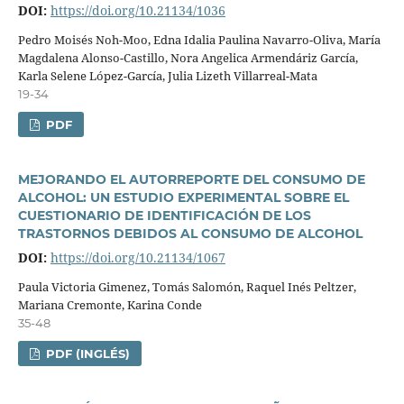
DOI:
https://doi.org/10.21134/1036
Pedro Moisés Noh-Moo, Edna Idalia Paulina Navarro-Oliva, Marí­a
Magdalena Alonso-Castillo, Nora Angelica Armendáriz Garcí­a,
Karla Selene López-Garcí­a, Julia Lizeth Villarreal-Mata
19-34
PDF
MEJORANDO EL AUTORREPORTE DEL CONSUMO DE
ALCOHOL: UN ESTUDIO EXPERIMENTAL SOBRE EL
CUESTIONARIO DE IDENTIFICACIÓN DE LOS
TRASTORNOS DEBIDOS AL CONSUMO DE ALCOHOL
DOI:
https://doi.org/10.21134/1067
Paula Victoria Gimenez, Tomás Salomón, Raquel Inés Peltzer,
Mariana Cremonte, Karina Conde
35-48
PDF (INGLÉS)