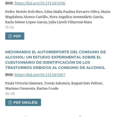
DOI:
https://doi.org/10.21134/1036
Pedro Moisés Noh-Moo, Edna Idalia Paulina Navarro-Oliva, Marí­a
Magdalena Alonso-Castillo, Nora Angelica Armendáriz Garcí­a,
Karla Selene López-Garcí­a, Julia Lizeth Villarreal-Mata
19-34
PDF
MEJORANDO EL AUTORREPORTE DEL CONSUMO DE
ALCOHOL: UN ESTUDIO EXPERIMENTAL SOBRE EL
CUESTIONARIO DE IDENTIFICACIÓN DE LOS
TRASTORNOS DEBIDOS AL CONSUMO DE ALCOHOL
DOI:
https://doi.org/10.21134/1067
Paula Victoria Gimenez, Tomás Salomón, Raquel Inés Peltzer,
Mariana Cremonte, Karina Conde
35-48
PDF (INGLÉS)