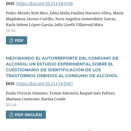
DOI:
https://doi.org/10.21134/1036
Pedro Moisés Noh-Moo, Edna Idalia Paulina Navarro-Oliva, Marí­a
Magdalena Alonso-Castillo, Nora Angelica Armendáriz Garcí­a,
Karla Selene López-Garcí­a, Julia Lizeth Villarreal-Mata
19-34
PDF
MEJORANDO EL AUTORREPORTE DEL CONSUMO DE
ALCOHOL: UN ESTUDIO EXPERIMENTAL SOBRE EL
CUESTIONARIO DE IDENTIFICACIÓN DE LOS
TRASTORNOS DEBIDOS AL CONSUMO DE ALCOHOL
DOI:
https://doi.org/10.21134/1067
Paula Victoria Gimenez, Tomás Salomón, Raquel Inés Peltzer,
Mariana Cremonte, Karina Conde
35-48
PDF (INGLÉS)