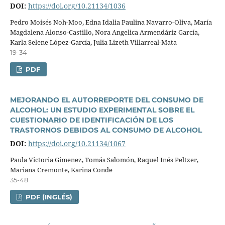
DOI:
https://doi.org/10.21134/1036
Pedro Moisés Noh-Moo, Edna Idalia Paulina Navarro-Oliva, Marí­a
Magdalena Alonso-Castillo, Nora Angelica Armendáriz Garcí­a,
Karla Selene López-Garcí­a, Julia Lizeth Villarreal-Mata
19-34
PDF
MEJORANDO EL AUTORREPORTE DEL CONSUMO DE
ALCOHOL: UN ESTUDIO EXPERIMENTAL SOBRE EL
CUESTIONARIO DE IDENTIFICACIÓN DE LOS
TRASTORNOS DEBIDOS AL CONSUMO DE ALCOHOL
DOI:
https://doi.org/10.21134/1067
Paula Victoria Gimenez, Tomás Salomón, Raquel Inés Peltzer,
Mariana Cremonte, Karina Conde
35-48
PDF (INGLÉS)