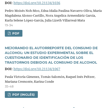
DOI:
https://doi.org/10.21134/1036
Pedro Moisés Noh-Moo, Edna Idalia Paulina Navarro-Oliva, Marí­a
Magdalena Alonso-Castillo, Nora Angelica Armendáriz Garcí­a,
Karla Selene López-Garcí­a, Julia Lizeth Villarreal-Mata
19-34
PDF
MEJORANDO EL AUTORREPORTE DEL CONSUMO DE
ALCOHOL: UN ESTUDIO EXPERIMENTAL SOBRE EL
CUESTIONARIO DE IDENTIFICACIÓN DE LOS
TRASTORNOS DEBIDOS AL CONSUMO DE ALCOHOL
DOI:
https://doi.org/10.21134/1067
Paula Victoria Gimenez, Tomás Salomón, Raquel Inés Peltzer,
Mariana Cremonte, Karina Conde
35-48
PDF (INGLÉS)