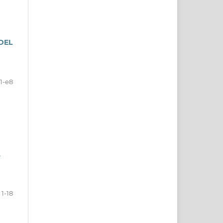
DEL
1-e8
A
1-18