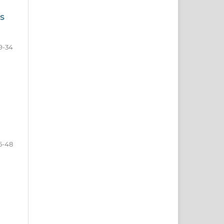
S
9-34
5-48