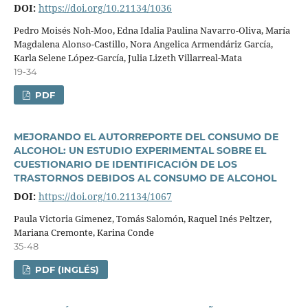
DOI:
https://doi.org/10.21134/1036
Pedro Moisés Noh-Moo, Edna Idalia Paulina Navarro-Oliva, Marí­a
Magdalena Alonso-Castillo, Nora Angelica Armendáriz Garcí­a,
Karla Selene López-Garcí­a, Julia Lizeth Villarreal-Mata
19-34
PDF
MEJORANDO EL AUTORREPORTE DEL CONSUMO DE
ALCOHOL: UN ESTUDIO EXPERIMENTAL SOBRE EL
CUESTIONARIO DE IDENTIFICACIÓN DE LOS
TRASTORNOS DEBIDOS AL CONSUMO DE ALCOHOL
DOI:
https://doi.org/10.21134/1067
Paula Victoria Gimenez, Tomás Salomón, Raquel Inés Peltzer,
Mariana Cremonte, Karina Conde
35-48
PDF (INGLÉS)