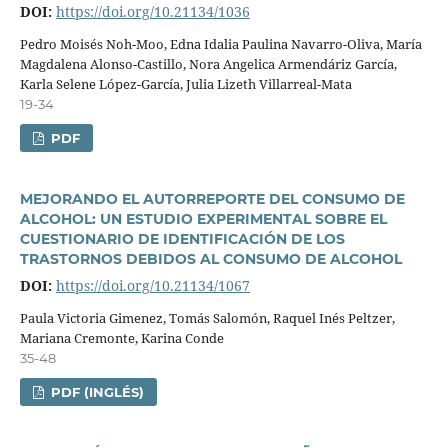
DOI:
https://doi.org/10.21134/1036
Pedro Moisés Noh-Moo, Edna Idalia Paulina Navarro-Oliva, Marí­a
Magdalena Alonso-Castillo, Nora Angelica Armendáriz Garcí­a,
Karla Selene López-Garcí­a, Julia Lizeth Villarreal-Mata
19-34
PDF
MEJORANDO EL AUTORREPORTE DEL CONSUMO DE
ALCOHOL: UN ESTUDIO EXPERIMENTAL SOBRE EL
CUESTIONARIO DE IDENTIFICACIÓN DE LOS
TRASTORNOS DEBIDOS AL CONSUMO DE ALCOHOL
DOI:
https://doi.org/10.21134/1067
Paula Victoria Gimenez, Tomás Salomón, Raquel Inés Peltzer,
Mariana Cremonte, Karina Conde
35-48
PDF (INGLÉS)