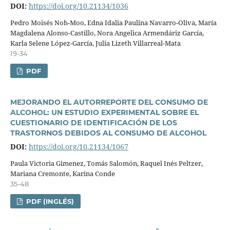
DOI:
https://doi.org/10.21134/1036
Pedro Moisés Noh-Moo, Edna Idalia Paulina Navarro-Oliva, Marí­a
Magdalena Alonso-Castillo, Nora Angelica Armendáriz Garcí­a,
Karla Selene López-Garcí­a, Julia Lizeth Villarreal-Mata
19-34
PDF
MEJORANDO EL AUTORREPORTE DEL CONSUMO DE
ALCOHOL: UN ESTUDIO EXPERIMENTAL SOBRE EL
CUESTIONARIO DE IDENTIFICACIÓN DE LOS
TRASTORNOS DEBIDOS AL CONSUMO DE ALCOHOL
DOI:
https://doi.org/10.21134/1067
Paula Victoria Gimenez, Tomás Salomón, Raquel Inés Peltzer,
Mariana Cremonte, Karina Conde
35-48
PDF (INGLÉS)