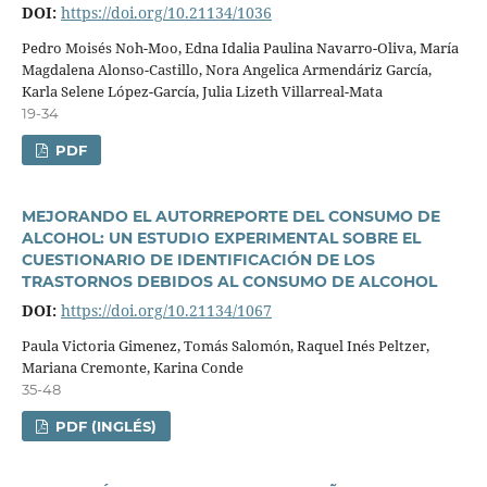
DOI:
https://doi.org/10.21134/1036
Pedro Moisés Noh-Moo, Edna Idalia Paulina Navarro-Oliva, Marí­a
Magdalena Alonso-Castillo, Nora Angelica Armendáriz Garcí­a,
Karla Selene López-Garcí­a, Julia Lizeth Villarreal-Mata
19-34
PDF
MEJORANDO EL AUTORREPORTE DEL CONSUMO DE
ALCOHOL: UN ESTUDIO EXPERIMENTAL SOBRE EL
CUESTIONARIO DE IDENTIFICACIÓN DE LOS
TRASTORNOS DEBIDOS AL CONSUMO DE ALCOHOL
DOI:
https://doi.org/10.21134/1067
Paula Victoria Gimenez, Tomás Salomón, Raquel Inés Peltzer,
Mariana Cremonte, Karina Conde
35-48
PDF (INGLÉS)