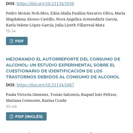
DOI:
https://doi.org/10.21134/1036
Pedro Moisés Noh-Moo, Edna Idalia Paulina Navarro-Oliva, Marí­a
Magdalena Alonso-Castillo, Nora Angelica Armendáriz Garcí­a,
Karla Selene López-Garcí­a, Julia Lizeth Villarreal-Mata
19-34
PDF
MEJORANDO EL AUTORREPORTE DEL CONSUMO DE
ALCOHOL: UN ESTUDIO EXPERIMENTAL SOBRE EL
CUESTIONARIO DE IDENTIFICACIÓN DE LOS
TRASTORNOS DEBIDOS AL CONSUMO DE ALCOHOL
DOI:
https://doi.org/10.21134/1067
Paula Victoria Gimenez, Tomás Salomón, Raquel Inés Peltzer,
Mariana Cremonte, Karina Conde
35-48
PDF (INGLÉS)