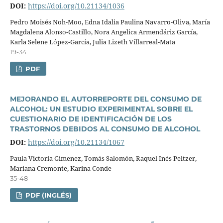
DOI:
https://doi.org/10.21134/1036
Pedro Moisés Noh-Moo, Edna Idalia Paulina Navarro-Oliva, Marí­a
Magdalena Alonso-Castillo, Nora Angelica Armendáriz Garcí­a,
Karla Selene López-Garcí­a, Julia Lizeth Villarreal-Mata
19-34
PDF
MEJORANDO EL AUTORREPORTE DEL CONSUMO DE
ALCOHOL: UN ESTUDIO EXPERIMENTAL SOBRE EL
CUESTIONARIO DE IDENTIFICACIÓN DE LOS
TRASTORNOS DEBIDOS AL CONSUMO DE ALCOHOL
DOI:
https://doi.org/10.21134/1067
Paula Victoria Gimenez, Tomás Salomón, Raquel Inés Peltzer,
Mariana Cremonte, Karina Conde
35-48
PDF (INGLÉS)