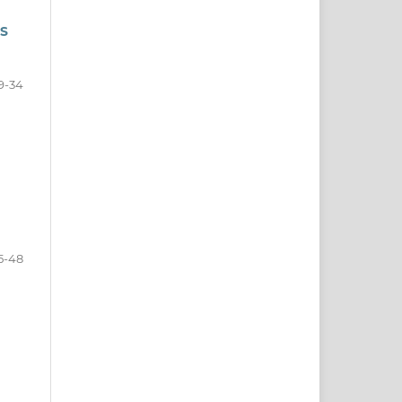
S
9-34
5-48