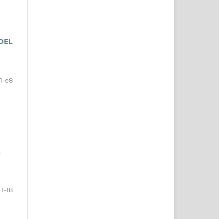
DEL
1-e8
A
1-18