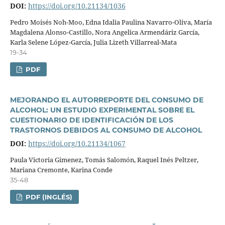
DOI:
https://doi.org/10.21134/1036
Pedro Moisés Noh-Moo, Edna Idalia Paulina Navarro-Oliva, Marí­a
Magdalena Alonso-Castillo, Nora Angelica Armendáriz Garcí­a,
Karla Selene López-Garcí­a, Julia Lizeth Villarreal-Mata
19-34
PDF
MEJORANDO EL AUTORREPORTE DEL CONSUMO DE
ALCOHOL: UN ESTUDIO EXPERIMENTAL SOBRE EL
CUESTIONARIO DE IDENTIFICACIÓN DE LOS
TRASTORNOS DEBIDOS AL CONSUMO DE ALCOHOL
DOI:
https://doi.org/10.21134/1067
Paula Victoria Gimenez, Tomás Salomón, Raquel Inés Peltzer,
Mariana Cremonte, Karina Conde
35-48
PDF (INGLÉS)